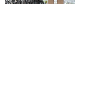
oPERA eUR
Opera di Matteo Giovannone per
l'Associazione Nazionale Vittime
Civili di Guerra
L’Associazione Nazionale Vittime Civili di
Guerra - l’ente che per legge rappresenta e
tutela in Italia le vittime civili di guerra -
promuove la campagna lanciata da INEW -
International Network on Explosive
Weapons - “Stop bombing towns end cities”
presente in tutta Italia con lo slogan “Stop
alle Bombe sui civili”.
La campagna che si rivolge ai singoli stati e
agli organismi internazionali chiede di:
- riconoscere che l’uso di ordigni esplosivi
nelle aree popolate tende a causare gravi
sofferenze alle persone e alle comunità, sia
in modo diretto, sia per i danni create alle
infrastrutture vitali;
- impegnarsi per rivedere e rendere più